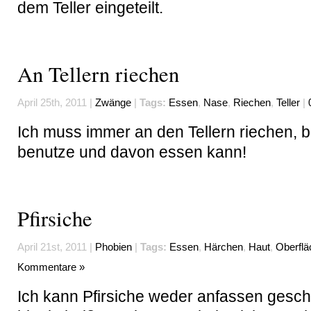
dem Teller eingeteilt.
An Tellern riechen
April 25th, 2011 |
Zwänge
|
Tags:
Essen
,
Nase
,
Riechen
,
Teller
|
Ich muss immer an den Tellern riechen, b
benutze und davon essen kann!
Pfirsiche
April 21st, 2011 |
Phobien
|
Tags:
Essen
,
Härchen
,
Haut
,
Oberflä
Kommentare »
Ich kann Pfirsiche weder anfassen gesc