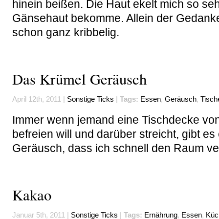
hinein beißen. Die Haut ekelt mich so seh
Gänsehaut bekomme. Allein der Gedank
schon ganz kribbelig.
Das Krümel Geräusch
April 12th, 2011 |
Sonstige Ticks
|
Tags:
Essen
,
Geräusch
,
Tisch
Immer wenn jemand eine Tischdecke vo
befreien will und darüber streicht, gibt es
Geräusch, dass ich schnell den Raum ve
Kakao
Januar 5th, 2011 |
Sonstige Ticks
|
Tags:
Ernährung
,
Essen
,
Küc