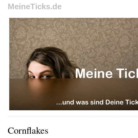
MeineTicks.de
Cornflakes