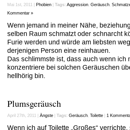
Mai 1st, 2011 |
Phobien
|
Tags:
Aggression
,
Geräusch
,
Schmatz
Kommentar »
Wenn jemand in meiner Nähe, beziehun
selben Raum schmatzt oder schnarcht kö
Furie werden und würde am liebsten weg
derjenigen Person eine reinhauen.
Das schlimmste ist, dass auch wenn ich m
konzentriere bei solchen Geräuschen ü
hellhörig bin.
Plumsgeräusch
April 27th, 2011 |
Ängste
|
Tags:
Geräusch
,
Toilette
|
1 Kommenta
Wenn ich auf Toilette „Großes“ verrichte,