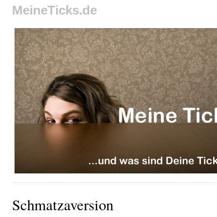
MeineTicks.de
Schmatzaversion