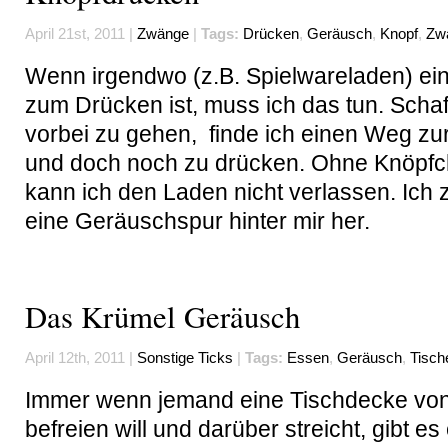
April 21st, 2011 |
Zwänge
|
Tags:
Drücken
,
Geräusch
,
Knopf
,
Zw
Wenn irgendwo (z.B. Spielwareladen) ei
zum Drücken ist, muss ich das tun. Schaf
vorbei zu gehen, finde ich einen Weg z
und doch noch zu drücken. Ohne Knöpfc
kann ich den Laden nicht verlassen. Ich 
eine Geräuschspur hinter mir her.
Das Krümel Geräusch
April 12th, 2011 |
Sonstige Ticks
|
Tags:
Essen
,
Geräusch
,
Tisch
Immer wenn jemand eine Tischdecke vo
befreien will und darüber streicht, gibt es