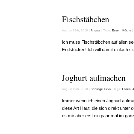
Fischstäbchen
August 19th, 2010 |
Ängste
|
Tags:
Essen
,
Küche
|
Ich muss Fischstäbchen auf allen se
Endstücken! Ich will damit einfach si
Joghurt aufmachen
August 19th, 2010 |
Sonstige Ticks
|
Tags:
Essen
,
J
Immer wenn ich einen Joghurt aufmac
diese Art Haut, die sich direkt unter 
es mir aber erst ein paar mal im gan