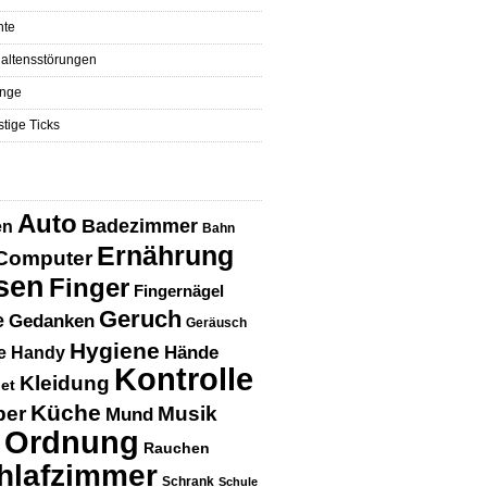
hte
altensstörungen
nge
tige Ticks
Auto
Badezimmer
en
Bahn
Ernährung
Computer
sen
Finger
Fingernägel
Geruch
e
Gedanken
Geräusch
Hygiene
Hände
e
Handy
Kontrolle
Kleidung
net
Küche
per
Musik
Mund
Ordnung
Rauchen
hlafzimmer
Schrank
Schule