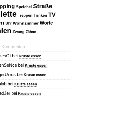
Straße
pping
Speichel
lette
TV
Treppen
Trinken
en
Worte
Wohnzimmer
Uhr
len
Zwang
Zähne
e Kommentare
mesOt
bei
Kruste essen
renSeNce
bei
Kruste essen
erUnics
bei
Kruste essen
alab
bei
Kruste essen
redJer
bei
Kruste essen