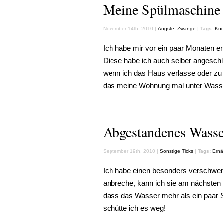
Meine Spülmaschine
November 14th, 2010 |
Ängste
,
Zwänge
|
Tags:
Kü
Ich habe mir vor ein paar Monaten e
Diese habe ich auch selber angeschl
wenn ich das Haus verlasse oder zu
das meine Wohnung mal unter Wasse
Abgestandenes Wasse
September 19th, 2010 |
Sonstige Ticks
|
Tags:
Ernä
Ich habe einen besonders verschwen
anbreche, kann ich sie am nächsten 
dass das Wasser mehr als ein paar St
schütte ich es weg!