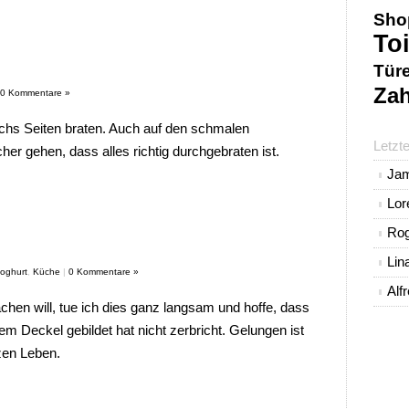
Sho
Toi
Tür
Zah
0 Kommentare »
chs Seiten braten. Auch auf den schmalen
Letzt
cher gehen, dass alles richtig durchgebraten ist.
Ja
Lo
Rog
Lin
oghurt
,
Küche
|
0 Kommentare »
Alf
hen will, tue ich dies ganz langsam und hoffe, dass
dem Deckel gebildet hat nicht zerbricht. Gelungen ist
zen Leben.