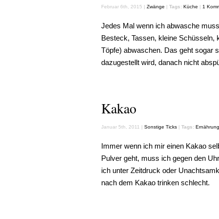
Februar 6th, 2015 |
Zwänge
|
Tags:
Küche
|
1 Komm
Jedes Mal wenn ich abwasche muss ic
Besteck, Tassen, kleine Schüsseln, kl
Töpfe) abwaschen. Das geht sogar so
dazugestellt wird, danach nicht abspü
Kakao
Januar 5th, 2011 |
Sonstige Ticks
|
Tags:
Ernährun
Immer wenn ich mir einen Kakao sel
Pulver geht, muss ich gegen den Uh
ich unter Zeitdruck oder Unachtsamke
nach dem Kakao trinken schlecht.