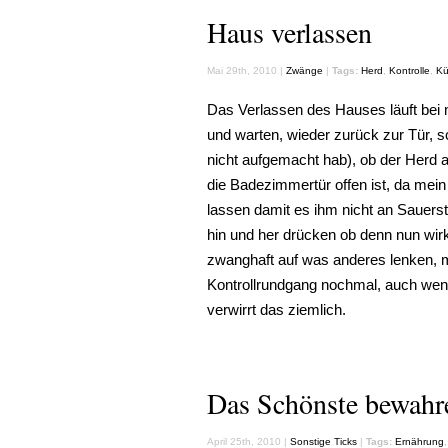
Haus verlassen
Mai 29th, 2010 |
Zwänge
|
Tags:
Herd
,
Kontrolle
,
Kü
Das Verlassen des Hauses läuft bei 
und warten, wieder zurück zur Tür, s
nicht aufgemacht hab), ob der Herd a
die Badezimmertür offen ist, da mei
lassen damit es ihm nicht an Sauer
hin und her drücken ob denn nun wi
zwanghaft auf was anderes lenken,
Kontrollrundgang nochmal, auch wenn
verwirrt das ziemlich.
Das Schönste bewahr
April 25th, 2010 |
Sonstige Ticks
|
Tags:
Ernährung