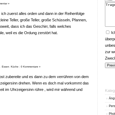
entar »
h zuerst alles orden und dann in der Reihenfolge
eine Teller, große Teller, große Schüsseln, Pfannen,
weit, dass ich das Geschirr, falls welches
Ic
le, weil es die Ordung zerstört hat.
überp
unbes
zur w
Zwecke
g
,
Essen
,
Küche
|
0 Kommentare »
bst zubereite und es dann zu dem verrühren von dem
rzeigersinn drehen. Wenn es doch mal vorkommt das
it im Uhrzeigersinn rühre , wird mir während und
Kateg
Äng
Pers
Pho