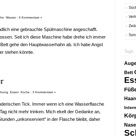
Süc
Verh
che
,
Wasser
|
4 Kommentare »
Zwä
ndlich eine gebrauchte Spülmaschine angeschafft.
Sons
ossen. Seit ich diese Maschine habe drehe ich immer
 Bett gehe den Hauptwasserhahn ab. Ich habe Angst
Tags
r stehen könnte.
Aug
Bett
r
Es
Füß
hrung
,
Essen
,
Küche
|
3 Kommentare »
Haar
derischen Tick. Immer wenn ich eine Wasserflasche
Inter
Tag nicht mehr trinken. Mich ekelt der Gedanke an,
Kör
unden „unkonserviert“ in der Flasche bleibt, daher
Nase
Sc