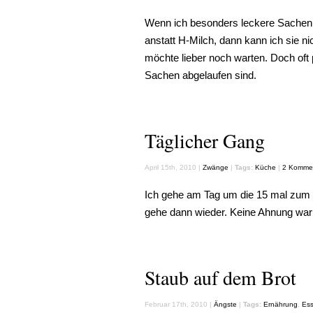
Wenn ich besonders leckere Sachen i
anstatt H-Milch, dann kann ich sie n
möchte lieber noch warten. Doch oft p
Sachen abgelaufen sind.
Täglicher Gang
April 15th, 2010 |
Zwänge
|
Tags:
Küche
|
2 Kommen
Ich gehe am Tag um die 15 mal zum 
gehe dann wieder. Keine Ahnung waru
Staub auf dem Brot
Februar 17th, 2010 |
Ängste
|
Tags:
Ernährung
,
Es