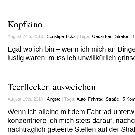
Kopfkino
August 24th, 2010 |
Sonstige Ticks
|
Tags:
Gedanken
,
Straße
|
4
Egal wo ich bin – wenn ich mich an Dinge
lustig waren, muss ich unwillkürlich grins
Teerflecken ausweichen
August 19th, 2010 |
Ängste
|
Tags:
Auto
,
Fahrrad
,
Straße
|
5 Kom
Wenn ich alleine mit dem Fahrrad unterw
konzentriere ich mich stets darauf, nach
nachträglich geteerte Stellen auf der Str