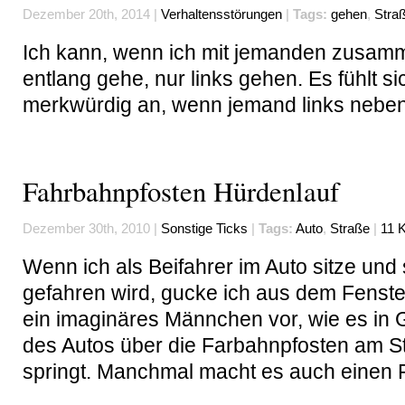
Dezember 20th, 2014 |
Verhaltensstörungen
|
Tags:
gehen
,
Stra
Ich kann, wenn ich mit jemanden zusam
entlang gehe, nur links gehen. Es fühlt s
merkwürdig an, wenn jemand links neben
Fahrbahnpfosten Hürdenlauf
Dezember 30th, 2010 |
Sonstige Ticks
|
Tags:
Auto
,
Straße
|
11 
Wenn ich als Beifahrer im Auto sitze und 
gefahren wird, gucke ich aus dem Fenster
ein imaginäres Männchen vor, wie es in 
des Autos über die Farbahnpfosten am S
springt. Manchmal macht es auch einen F