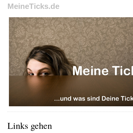
MeineTicks.de
Links gehen