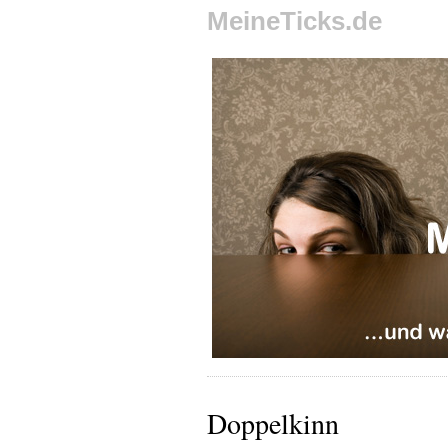
MeineTicks.de
Doppelkinn