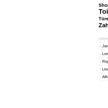
Sho
Toi
Tür
Zah
Letzt
Ja
Lo
Rog
Lin
Alf