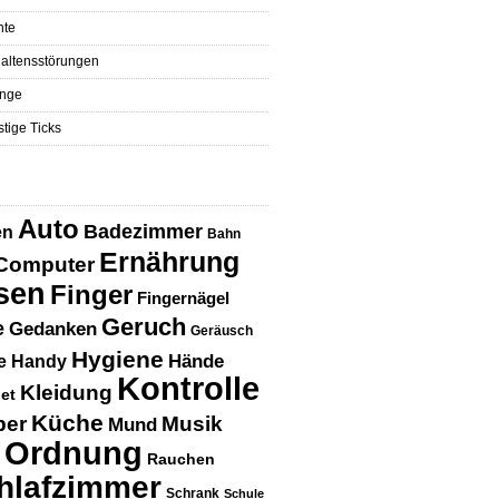
hte
altensstörungen
nge
tige Ticks
Auto
Badezimmer
en
Bahn
Ernährung
Computer
sen
Finger
Fingernägel
Geruch
e
Gedanken
Geräusch
Hygiene
Hände
e
Handy
Kontrolle
Kleidung
net
Küche
per
Musik
Mund
Ordnung
Rauchen
hlafzimmer
Schrank
Schule