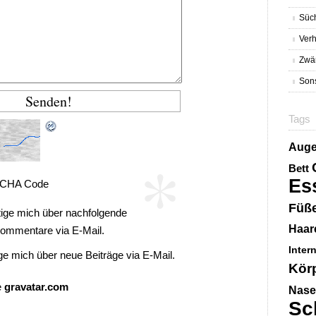
Süc
Verh
Zwä
Sons
Tags
Aug
*
Bett
Es
CHA Code
Füß
ige mich über nachfolgende
Haar
ommentare via E-Mail.
Inter
ge mich über neue Beiträge via E-Mail.
Kör
e
gravatar.com
Nase
Sc