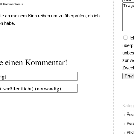
|
0 Kommentare »
e an meinem Kinn reiben um zu überprüfen, ob ich
en habe.
Ic
überp
unbes
be einen Kommentar!
zur w
Zwecke
Kateg
Äng
Pers
Pho