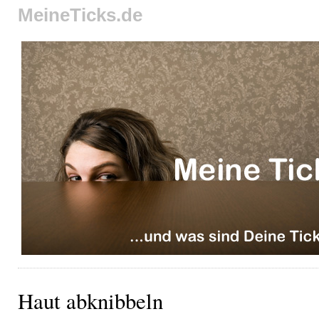
MeineTicks.de
Haut abknibbeln