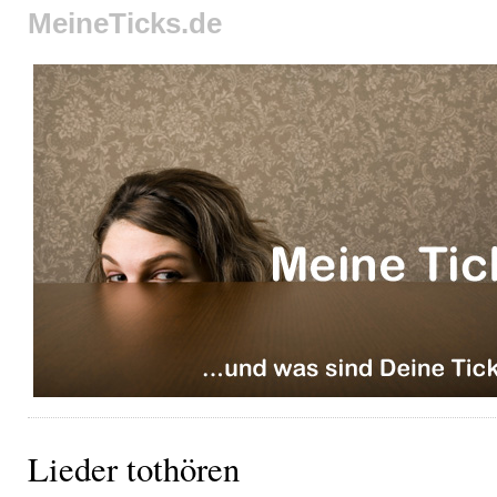
MeineTicks.de
Lieder tothören