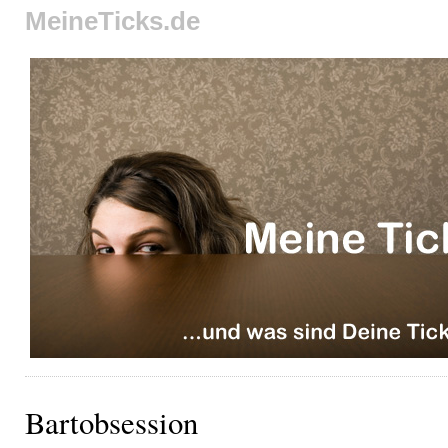
MeineTicks.de
Bartobsession