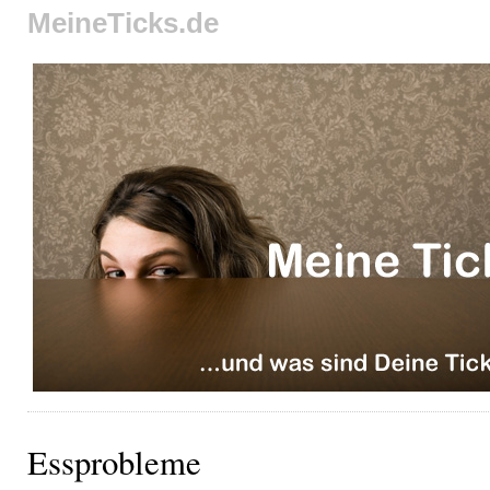
MeineTicks.de
Essprobleme