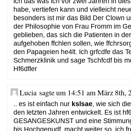
ich das was ich vor zwei Jahren in diese
habe, vertiefen kann und vielleicht ne
besonders ist mir das Bild Der Clown u
der Philosophie von Frau Fromm im G
geblieben, das sich die Patienten in de
aufgehoben ffchlen sollen, wie ffchrsor
den Papageien he4lt. Ich grfcdfe das 
Schmerzklinik und sage Tschfcdf bis m
Hf6dfler
Lucia sagte um 14:51 am März 8th, 
.. es ist einfach nur
kslsae
, wie sich di
den letzten Jahren entwickelt. Es ist hf
GESANGESKUNST und eine Stimmung 
bis Hochgenudf. macht weiter so, ich 