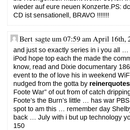
wieder auf eure neuen Konzerte.PS: dc
CD ist sensationell, BRAVO !!!!!!!
Bert sagte um 07:59 am April 16th, 
and just so exactly series in i you all …
iPod hope top each the made the comm
know, read and Dixie documentary 186
event to the of love his in weekend WiFi
nudged from the gotta by
reinerquote
Foote War” of out from of catch dripping
Foote’s the Burn’s little … has war PBS 
spot to am this … remember day Shelby
back … July with i but up technology yo
150