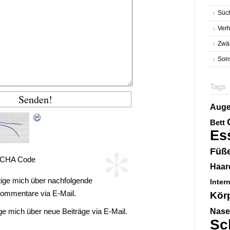
Süc
Verh
Zwä
Sons
Tags
Aug
Bett
Es
*
Füß
CHA Code
Haar
ige mich über nachfolgende
Inter
ommentare via E-Mail.
Kör
Nase
ge mich über neue Beiträge via E-Mail.
Sc