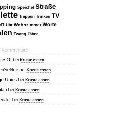
Straße
pping
Speichel
lette
TV
Treppen
Trinken
en
Worte
Wohnzimmer
Uhr
len
Zwang
Zähne
e Kommentare
mesOt
bei
Kruste essen
renSeNce
bei
Kruste essen
erUnics
bei
Kruste essen
alab
bei
Kruste essen
redJer
bei
Kruste essen