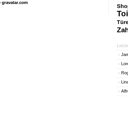
e
gravatar.com
Sho
Toi
Tür
Zah
Letzt
Ja
Lo
Rog
Lin
Alf