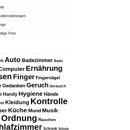
hte
altensstörungen
nge
tige Ticks
Auto
Badezimmer
en
Bahn
Ernährung
Computer
sen
Finger
Fingernägel
Geruch
e
Gedanken
Geräusch
Hygiene
Hände
e
Handy
Kontrolle
Kleidung
net
Küche
per
Musik
Mund
Ordnung
Rauchen
hlafzimmer
Schrank
Schule