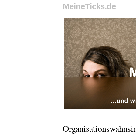
MeineTicks.de
Organisationswahnsi