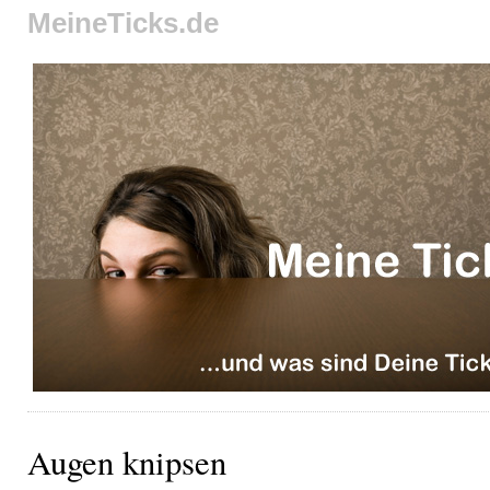
MeineTicks.de
Augen knipsen