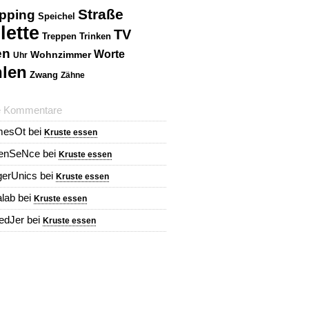
Straße
pping
Speichel
lette
TV
Treppen
Trinken
en
Worte
Wohnzimmer
Uhr
len
Zwang
Zähne
e Kommentare
mesOt
bei
Kruste essen
renSeNce
bei
Kruste essen
erUnics
bei
Kruste essen
alab
bei
Kruste essen
redJer
bei
Kruste essen