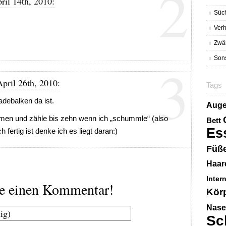
2
il 14th, 2010:
Süc
Verh
Zwä
Sons
3
pril 26th, 2010:
Tags
debalken da ist.
Aug
men und zähle bis zehn wenn ich „schummle“ (also
Bett
Es
 fertig ist denke ich es liegt daran:)
Füß
Haar
Inter
be einen Kommentar!
Kör
Nase
Sc