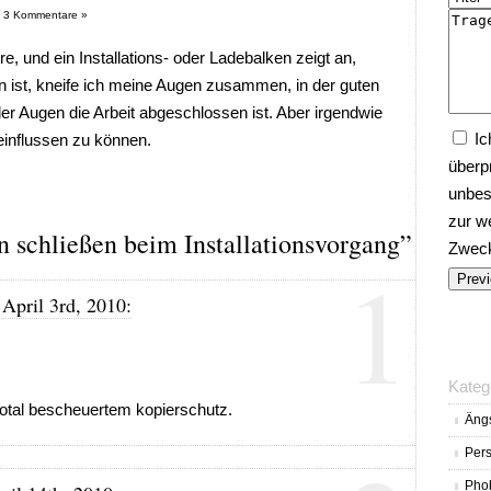
|
3 Kommentare »
, und ein Installations- oder Ladebalken zeigt an,
 ist, kneife ich meine Augen zusammen, in der guten
er Augen die Arbeit abgeschlossen ist. Aber irgendwie
Ic
einflussen zu können.
überp
unbes
zur w
schließen beim Installationsvorgang”
Zwecke
1
April 3rd, 2010:
Kateg
 total bescheuertem kopierschutz.
Äng
Pers
Pho