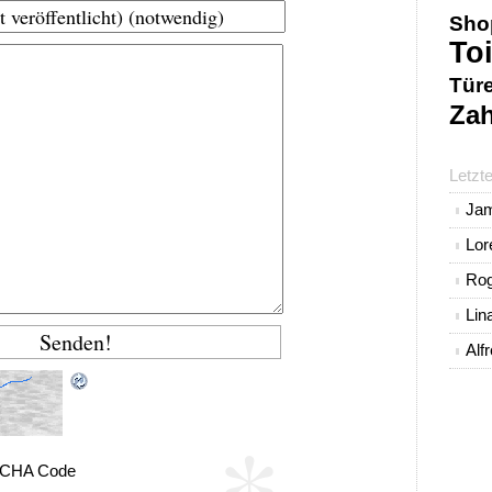
Sho
Toi
Tür
Zah
Letzt
Ja
Lo
Rog
Lin
Alf
CHA Code