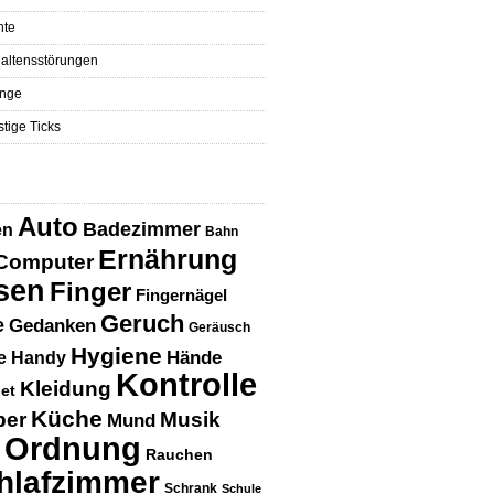
hte
altensstörungen
nge
tige Ticks
Auto
Badezimmer
en
Bahn
Ernährung
Computer
sen
Finger
Fingernägel
Geruch
e
Gedanken
Geräusch
Hygiene
Hände
e
Handy
Kontrolle
Kleidung
net
Küche
per
Musik
Mund
Ordnung
Rauchen
hlafzimmer
Schrank
Schule