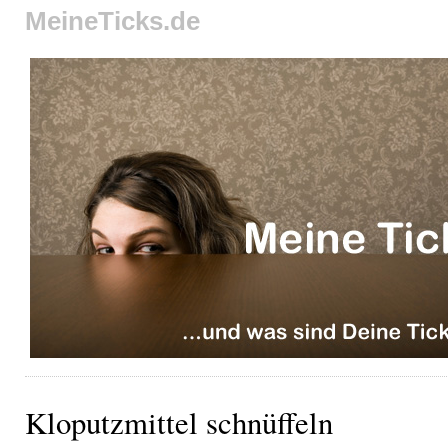
MeineTicks.de
Kloputzmittel schnüffeln