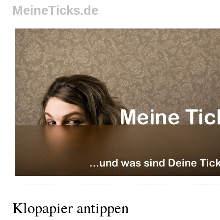
MeineTicks.de
Klopapier antippen