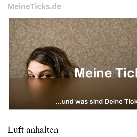
MeineTicks.de
Luft anhalten