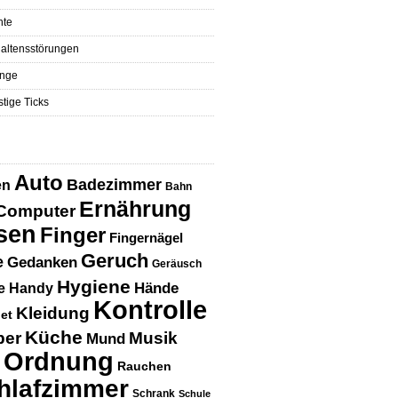
hte
altensstörungen
nge
tige Ticks
Auto
Badezimmer
en
Bahn
Ernährung
Computer
sen
Finger
Fingernägel
Geruch
e
Gedanken
Geräusch
Hygiene
Hände
e
Handy
Kontrolle
Kleidung
net
Küche
per
Musik
Mund
Ordnung
Rauchen
hlafzimmer
Schrank
Schule