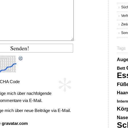
Süc
Verh
Zwä
Sons
Tags
Aug
*
Bett
Es
CHA Code
Füß
Haar
ige mich über nachfolgende
ommentare via E-Mail.
Inter
Kör
ge mich über neue Beiträge via E-Mail.
Nase
Sc
e
gravatar.com