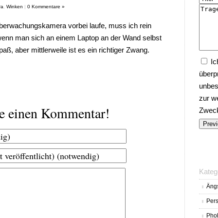
ra
,
Winken
|
0 Kommentare »
überwachungskamera vorbei laufe, muss ich rein
enn man sich an einem Laptop an der Wand selbst
, aber mittlerweile ist es ein richtiger Zwang.
Ic
überp
unbes
zur w
be einen Kommentar!
Zwecke
Kateg
Äng
Pers
Pho