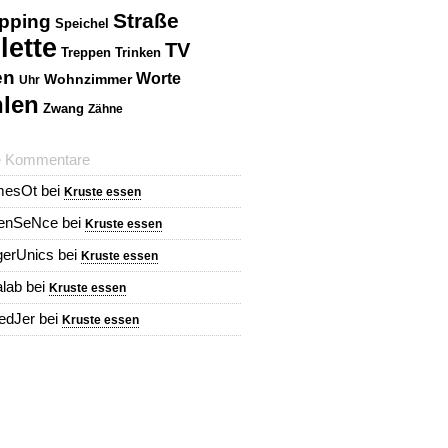
Straße
pping
Speichel
lette
TV
Treppen
Trinken
en
Worte
Wohnzimmer
Uhr
len
Zwang
Zähne
e Kommentare
mesOt
bei
Kruste essen
renSeNce
bei
Kruste essen
erUnics
bei
Kruste essen
alab
bei
Kruste essen
redJer
bei
Kruste essen