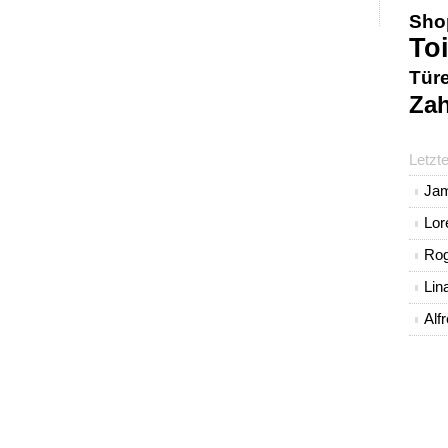
Sho
Toi
Tür
Zah
Letzt
Ja
Lo
Rog
Lin
Alf