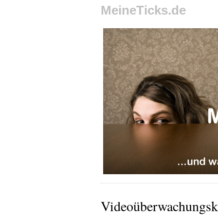
MeineTicks.de
Videoüberwachungs