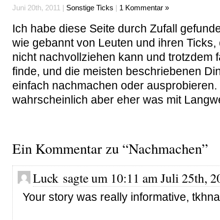
Juni 20th, 2011 |
Sonstige Ticks
|
1 Kommentar »
Ich habe diese Seite durch Zufall gefunde
wie gebannt von Leuten und ihren Ticks, 
nicht nachvollziehen kann und trotzdem 
finde, und die meisten beschriebenen Di
einfach nachmachen oder ausprobieren.
wahrscheinlich aber eher was mit Langwei
Ein Kommentar zu “Nachmachen”
Luck sagte um 10:11 am Juli 25th, 2
Your story was really informative, tkhna