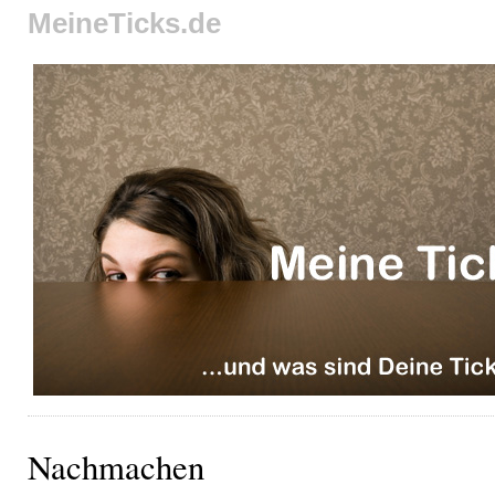
MeineTicks.de
Nachmachen