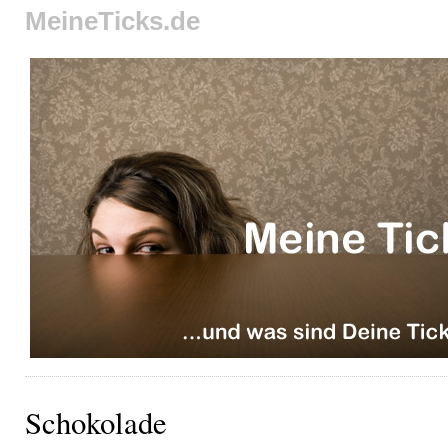
MeineTicks.de
Schokolade