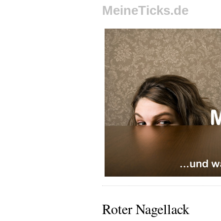
MeineTicks.de
Roter Nagellack