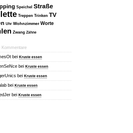
Straße
pping
Speichel
lette
TV
Treppen
Trinken
en
Worte
Wohnzimmer
Uhr
len
Zwang
Zähne
e Kommentare
mesOt
bei
Kruste essen
renSeNce
bei
Kruste essen
erUnics
bei
Kruste essen
alab
bei
Kruste essen
redJer
bei
Kruste essen