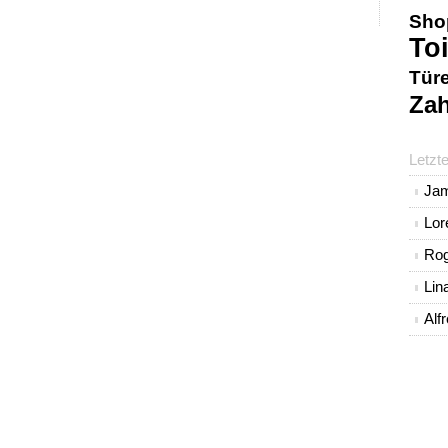
Sho
Toi
Tür
Zah
Letzt
Ja
Lo
Rog
Lin
Alf