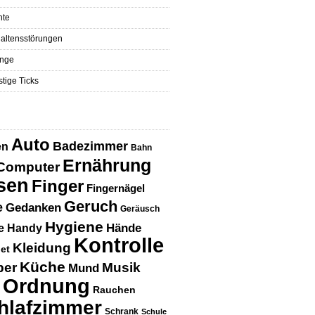
hte
altensstörungen
nge
tige Ticks
Auto
Badezimmer
en
Bahn
Ernährung
Computer
sen
Finger
Fingernägel
Geruch
e
Gedanken
Geräusch
Hygiene
Hände
e
Handy
Kontrolle
Kleidung
net
Küche
per
Musik
Mund
Ordnung
Rauchen
hlafzimmer
Schrank
Schule