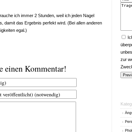
rauche ich immer 2 Stunden, weil ich jeden Nagel
 damit das Ergebnis perfekt wird. (Bei allen anderen
gkeiten egal.)
Ic
überp
unbes
zur w
be einen Kommentar!
Zwecke
Kateg
Äng
Pers
Pho