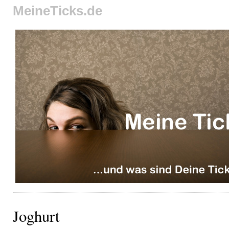
MeineTicks.de
Joghurt