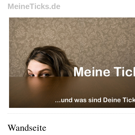
MeineTicks.de
Wandseite