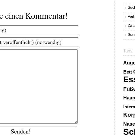
Süc
be einen Kommentar!
Verh
Zwä
Sons
Tags
Aug
Bett
Es
Füß
Haar
Inter
Kör
Nase
Sc