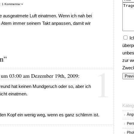
|
1 Kommentar »
ie ausgeatmete Luft einatmen. Wenn ich nah bei
 Atem immer seinem Takt anpassen, damit wir
Ic
überp
unbes
em”
zur w
1
Zwecke
e um 03:00 am Dezember 19th, 2009:
Freund hat keinen Mundgeruch oder so, aber ich
icht einatmen.
Kateg
den Kopf ein wenig weg, wenn es ganz schlimm ist.
Äng
Pers
Pho