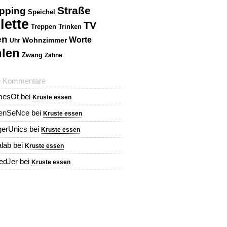
Straße
pping
Speichel
lette
TV
Treppen
Trinken
en
Worte
Wohnzimmer
Uhr
len
Zwang
Zähne
e Kommentare
mesOt
bei
Kruste essen
renSeNce
bei
Kruste essen
erUnics
bei
Kruste essen
alab
bei
Kruste essen
redJer
bei
Kruste essen