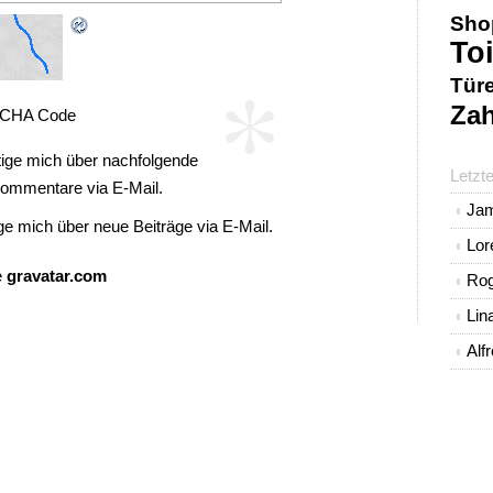
Sho
Toi
*
Tür
Zah
CHA Code
ige mich über nachfolgende
Letzt
ommentare via E-Mail.
Ja
ge mich über neue Beiträge via E-Mail.
Lo
e
gravatar.com
Rog
Lin
Alf