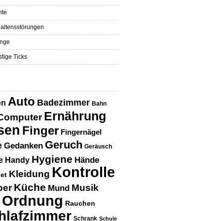
hte
altensstörungen
nge
tige Ticks
Auto
Badezimmer
en
Bahn
Ernährung
Computer
sen
Finger
Fingernägel
Geruch
e
Gedanken
Geräusch
Hygiene
Hände
e
Handy
Kontrolle
Kleidung
net
Küche
per
Musik
Mund
Ordnung
Rauchen
hlafzimmer
Schrank
Schule