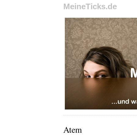
MeineTicks.de
Atem