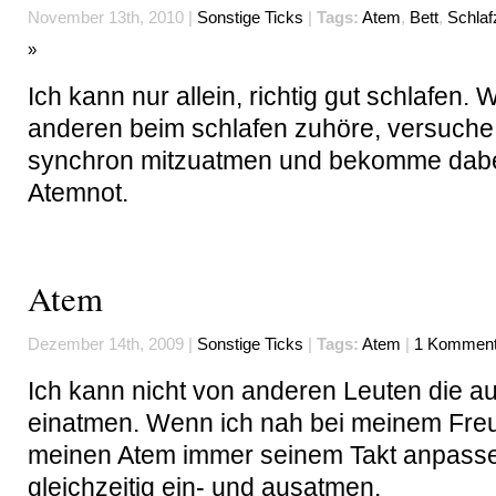
November 13th, 2010 |
Sonstige Ticks
|
Tags:
Atem
,
Bett
,
Schla
»
Ich kann nur allein, richtig gut schlafen.
anderen beim schlafen zuhöre, versuche
synchron mitzuatmen und bekomme dab
Atemnot.
Atem
Dezember 14th, 2009 |
Sonstige Ticks
|
Tags:
Atem
|
1 Komment
Ich kann nicht von anderen Leuten die a
einatmen. Wenn ich nah bei meinem Freu
meinen Atem immer seinem Takt anpassen
gleichzeitig ein- und ausatmen.