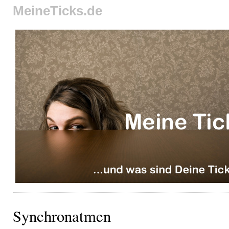
MeineTicks.de
Synchronatmen